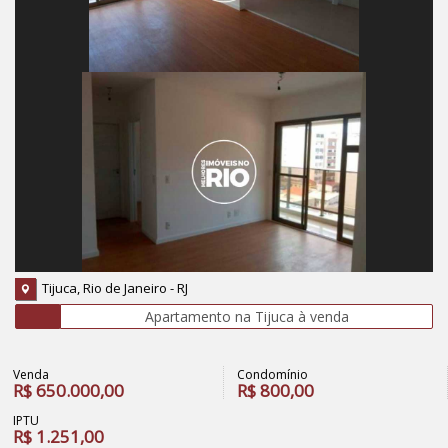
Tijuca, Rio de Janeiro - RJ
Apartamento na Tijuca à venda
Venda
Condomínio
R$
650.000,00
R$
800,00
IPTU
R$
1.251,00