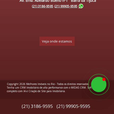
Av. Emb. Abelardo Bueno nº1 Barra da Tijuca
(
21
)
3186-9595
(
21
)
99905-9595
Veja onde estamos
Copyright 2026
Melhores Imóveis no Rio
- Todos os direitos reservados.
Tenha um
CRM Imobiliário de alta performance
com o MIDAS CRM.
Software
completo com IA
e
Criação de Site para Imobiliária
.
(
21
)
3186-9595
(
21
)
99905-9595